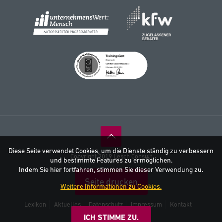
Diese Seite verwendet Cookies, um die Dienste ständig zu verbessern
Copyright 2019 Lesch Consult
und bestimmte Features zu ermöglichen.
Indem Sie hier fortfahren, stimmen Sie dieser Verwendung zu.
Seite drucken
Weitere Informationen zu Cookies.
Lexikon
Aktuelles
Datenschutz
Impressum
Kontakt
AGB
ICH STIMME ZU.