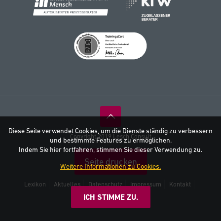
Diese Seite verwendet Cookies, um die Dienste ständig zu verbessern
Copyright 2019 Lesch Consult
und bestimmte Features zu ermöglichen.
Indem Sie hier fortfahren, stimmen Sie dieser Verwendung zu.
Seite drucken
Weitere Informationen zu Cookies.
Lexikon
Aktuelles
Datenschutz
Impressum
Kontakt
AGB
ICH STIMME ZU.