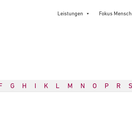
Leistungen
Fokus Mensch
F
G
H
I
K
L
M
N
O
P
R