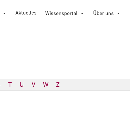
Aktuelles
Wissensportal
Über uns
S
T
U
V
W
Z