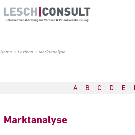
Home
Lexikon
Marktanalyse
A
B
C
D
E
Marktanalyse