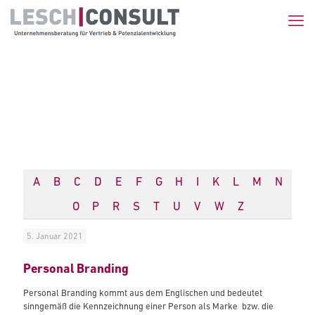
A
B
C
D
E
F
G
H
I
K
L
M
N
O
P
R
S
T
U
V
W
Z
5. Januar 2021
Personal Branding
Personal Branding kommt aus dem Englischen und bedeutet
sinngemäß die Kennzeichnung einer Person als Marke bzw. die