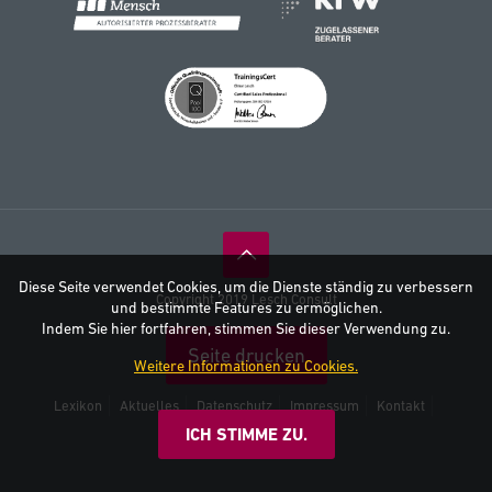
Diese Seite verwendet Cookies, um die Dienste ständig zu verbessern
Copyright 2019 Lesch Consult
und bestimmte Features zu ermöglichen.
Indem Sie hier fortfahren, stimmen Sie dieser Verwendung zu.
Seite drucken
Weitere Informationen zu Cookies.
Lexikon
Aktuelles
Datenschutz
Impressum
Kontakt
AGB
ICH STIMME ZU.