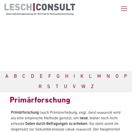
A
B
C
D
E
F
G
H
I
K
L
M
N
O
P
R
S
T
U
V
W
Z
Primärforschung
Primärforschung
(auch Primärerhebung, engl.
field research
) wird
als eine empirische Methode genutzt, um
neue
, bisher noch nicht
erfasste
Daten
durch Befragungen zu erheben
. Sie steht somit im
Gegensatz zur Sekundäranalyse (
desk research
). Der Hauptvorteil