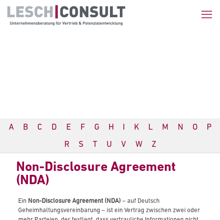
A
B
C
D
E
F
G
H
I
K
L
M
N
O
P
R
S
T
U
V
W
Z
Non-Disclosure Agreement
(NDA)
Ein
Non-Disclosure Agreement (NDA)
– auf Deutsch
Geheimhaltungsvereinbarung – ist ein Vertrag zwischen zwei oder
mehr Parteien, der festlegt, dass vertrauliche Informationen nicht