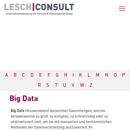
A
B
C
D
E
F
G
H
I
K
L
M
N
O
P
R
S
T
U
V
W
Z
Big Data
Big Data
(Massendaten) bezeichnet Datenmengen, welche
beispielsweise zu groß, zu komplex, zu schnelllebig oder zu
unstrukturiert sind, um sie mit manuellen und herkömmlichen
Methoden der Datenverarbeitung auszuwerten. Im