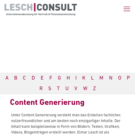
A
B
C
D
E
F
G
H
I
K
L
M
N
O
P
R
S
T
U
V
W
Z
Content Generierung
Unter Content Generierung versteht man das Erstellen fachlicher,
nutzerfreundlicher und am besten noch einzigartiger Inhalte. Der
Inhalt kann beispielsweise in Form von Bildern, Texten, Grafiken,
Videos, Blogeinträgen erstellt werden. Elmar Lesch ist als