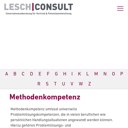
A
B
C
D
E
F
G
H
I
K
L
M
N
O
P
R
S
T
U
V
W
Z
Methodenkompetenz
Methodenkompetenz umfasst universelle
Problemlösungskompetenzen, die in vielen beruflichen wie
persönlichen Handlungssituationen angewandt werden können.
Hierzu gehören Problemlösungs- und