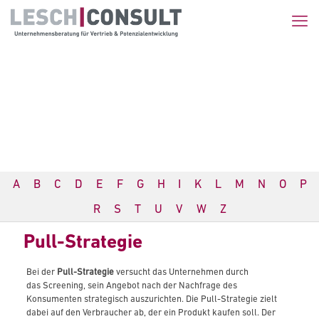
A
B
C
D
E
F
G
H
I
K
L
M
N
O
P
R
S
T
U
V
W
Z
Pull-Strategie
Bei der
Pull-Strategie
versucht das Unternehmen durch
das Screening, sein Angebot nach der Nachfrage des
Konsumenten strategisch auszurichten. Die Pull-Strategie zielt
dabei auf den Verbraucher ab, der ein Produkt kaufen soll. Der