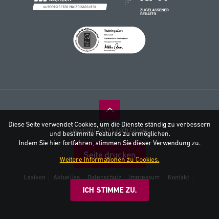
Diese Seite verwendet Cookies, um die Dienste ständig zu verbessern
Copyright 2019 Lesch Consult
und bestimmte Features zu ermöglichen.
Indem Sie hier fortfahren, stimmen Sie dieser Verwendung zu.
Seite drucken
Weitere Informationen zu Cookies.
Lexikon
Aktuelles
Datenschutz
Impressum
Kontakt
AGB
ICH STIMME ZU.