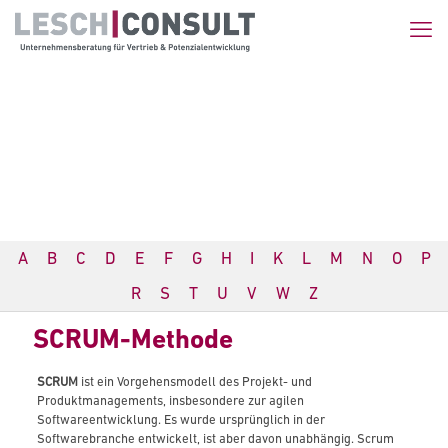
A
B
C
D
E
F
G
H
I
K
L
M
N
O
P
R
S
T
U
V
W
Z
SCRUM-Methode
SCRUM
ist ein Vorgehensmodell des Projekt- und
Produktmanagements, insbesondere zur agilen
Softwareentwicklung. Es wurde ursprünglich in der
Softwarebranche entwickelt, ist aber davon unabhängig. Scrum