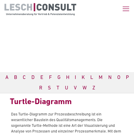
A
B
C
D
E
F
G
H
I
K
L
M
N
O
P
R
S
T
U
V
W
Z
Turtle-Diagramm
Das Turtle-Diagramm zur Prozessbeschreibung ist ein
wesentlicher Baustein des Qualitätsmanagements. Die
sogenannte Turtle-Methode ist eine Art der Visualisierung und
Analyse von Prozessen und einzelner Prozessmerkmale. Mit dem