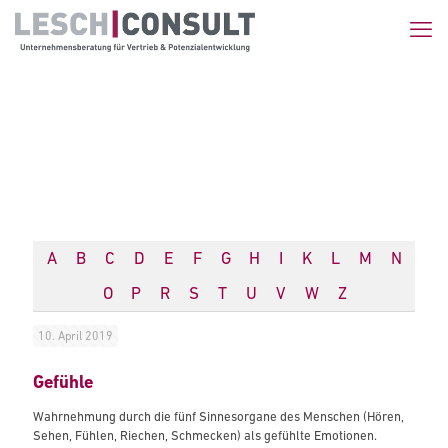
A
B
C
D
E
F
G
H
I
K
L
M
N
O
P
R
S
T
U
V
W
Z
10. April 2019
Gefühle
Wahrnehmung durch die fünf Sinnesorgane des Menschen (Hören,
Sehen, Fühlen, Riechen, Schmecken) als gefühlte Emotionen.