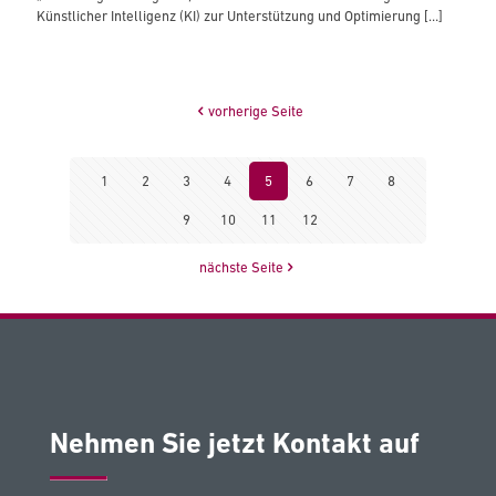
Künstlicher Intelligenz (KI) zur Unterstützung und Optimierung
[…]
vorherige Seite
1
2
3
4
5
6
7
8
9
10
11
12
nächste Seite
Nehmen Sie jetzt Kontakt auf