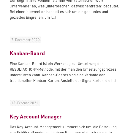
Der Begriff „Intervention“ stammt vom lateinischen Wort
„intervenire“ ab, was „unterbrechen, dazwischentreten“ bedeutet.
Bei einer Intervention handelt es sich um ein geplantes und
gezieltes Eingreifen, um
[…]
7. Dezember 2020
Kanban-Board
Eine Kanban-Board ist ein Werkzeug zur Umsetzung der
RESULTACTION®-Methode, mit der man den Umsetzungsprozess
unterstützen kann. Kanban-Boards sind eine Variante der
traditionellen Kanban-Karten. Anstelle der Signalkarten, die
[…]
12. Februar 2021
Key Account Manager
Das Key-Account-Management kümmert sich um die Betreuung
von Schlüsselkunden mit hohem Kundenwert durch spezielle