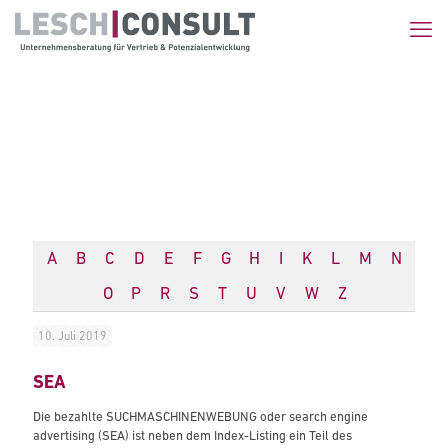
A
B
C
D
E
F
G
H
I
K
L
M
N
O
P
R
S
T
U
V
W
Z
10. Juli 2019
SEA
Die bezahlte SUCHMASCHINENWEBUNG oder search engine
advertising (SEA) ist neben dem Index-Listing ein Teil des