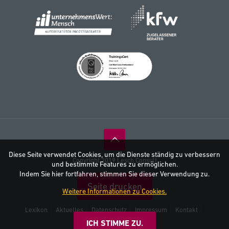
Diese Seite verwendet Cookies, um die Dienste ständig zu verbessern
Copyright 2019 Lesch Consult
und bestimmte Features zu ermöglichen.
Indem Sie hier fortfahren, stimmen Sie dieser Verwendung zu.
Seite drucken
Weitere Informationen zu Cookies.
Lexikon
Aktuelles
Datenschutz
Impressum
Kontakt
AGB
ICH STIMME ZU.