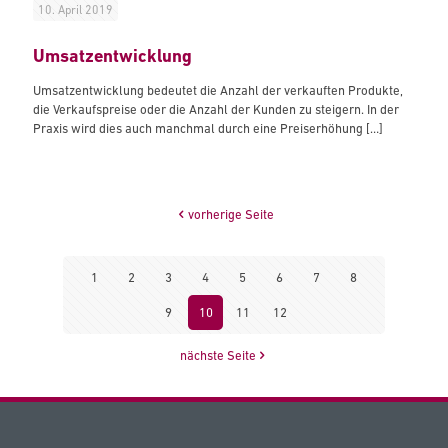
10. April 2019
Umsatzentwicklung
Umsatzentwicklung bedeutet die Anzahl der verkauften Produkte,
die Verkaufspreise oder die Anzahl der Kunden zu steigern. In der
Praxis wird dies auch manchmal durch eine Preiserhöhung
[…]
vorherige Seite
1
2
3
4
5
6
7
8
9
10
11
12
nächste Seite