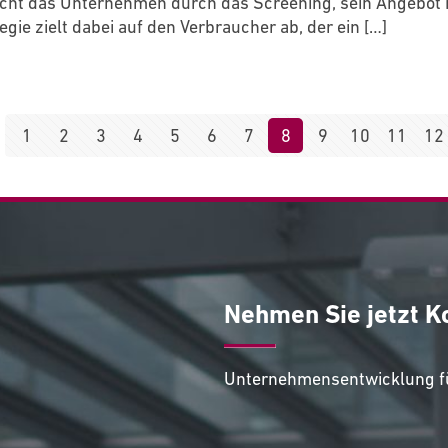
sucht das Unternehmen durch das Screening, sein Angebo
egie zielt dabei auf den Verbraucher ab, der ein
[…]
1
2
3
4
5
6
7
8
9
10
11
12
Nehmen Sie jetzt K
Unternehmensentwicklung fü