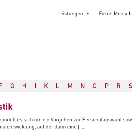
Leistungen
Fokus Mensch
F
G
H
I
K
L
M
N
O
P
R
tik
handelt es sich um ein Vorgehen zur Personalauswahl sowi
nalentwicklung, auf der dann eine
[…]