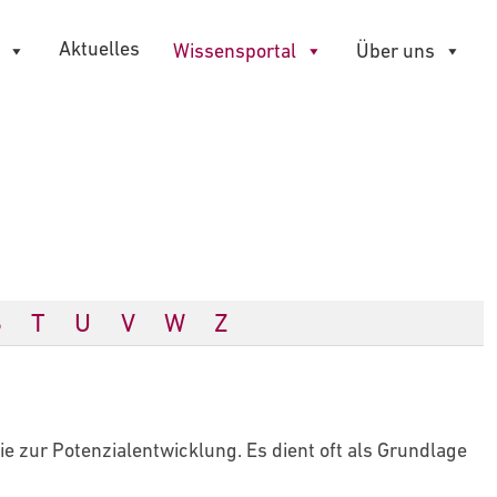
Aktuelles
Wissensportal
Über uns
S
T
U
V
W
Z
e zur Potenzialentwicklung. Es dient oft als Grundlage