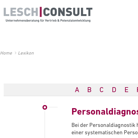
Home
Lexikon
A
B
C
D
E
Personaldiagnos
Bei der Personaldiagnostik 
einer systematischen Perso